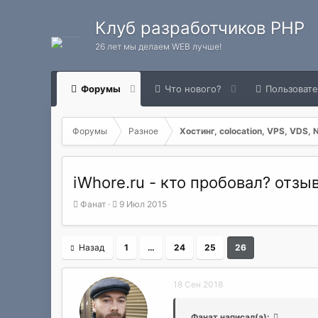
Клуб разработчиков PHP
26 лет мы делаем WEB лучше!
Форумы
Что нового?
Пользоват
Форумы
Разное
Хостинг, colocation, VPS, VDS, 
iWhore.ru - кто пробовал? отзы
А
Д
Фанат
9 Июл 2015
в
а
т
т
о
а
Назад
1
…
24
25
26
р
н
т
а
е
ч
18 Сен 2018
м
а
ы
л
Фанат написал(а):