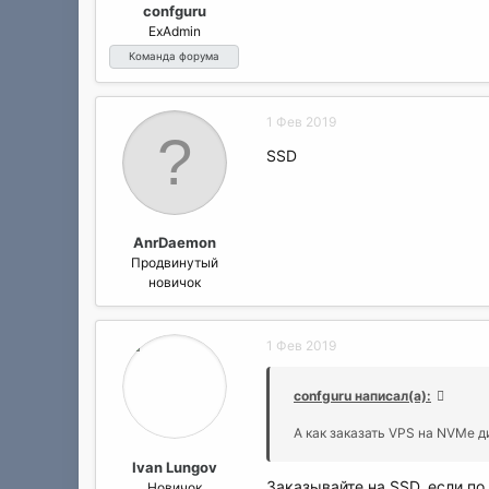
confguru
ExAdmin
Команда форума
1 Фев 2019
SSD
AnrDaemon
Продвинутый
новичок
1 Фев 2019
confguru написал(а):
А как заказать VPS на NVMe д
Ivan Lungov
Заказывайте на SSD, если по
Новичок