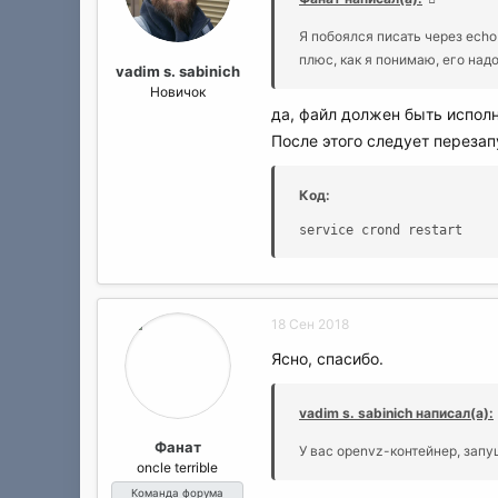
а
Я побоялся писать через echo
плюс, как я понимаю, его на
vadim s. sabinich
Новичок
да, файл должен быть испо
После этого следует переза
Код:
service crond restart
18 Сен 2018
Ясно, спасибо.
vadim s. sabinich написал(а):
Фанат
У вас openvz-контейнер, зап
oncle terrible
Команда форума