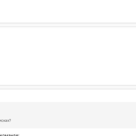
исках?
 команде: