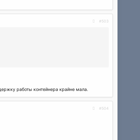
#503
ддержку работы контейнера крайне мала.
#504