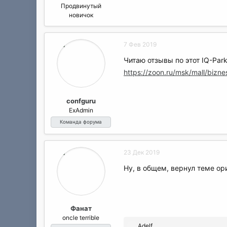
Продвинутый
новичок
7 Фев 2019
Читаю отзывы по этот IQ-Par
https://zoon.ru/msk/mall/bizne
confguru
ExAdmin
Команда форума
23 Дек 2019
Ну, в общем, вернул теме ор
Фанат
oncle terrible
Р
Adelf