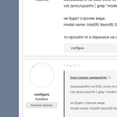
cat /proc/cpuinfo | grep "mod
не будет строчек вида:
model name: Intel(R) Xeon(R)
то просите тп о переносе на
Р
confguru
е
а
к
1 Фев 2019
ц
и
и
Ivan Lungov написал(а):
:
Заказывайте на SSD, если по 
cat /proc/cpuinfo | grep "model
confguru
ExAdmin
не будет строчек вида:
Команда форума
model name: Intel(R) Xeon(R) 