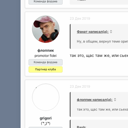
Команда форума
е
а
к
23 Дек 2019
ц
и
и
Фанат написал(а):
:
Ну, в общем, вернул теме ори
флоппик
так это, щас там же, или сь
promotor fidei
Команда форума
Партнер клуба
23 Дек 2019
флоппик написал(а):
так это, щас там же, или сье
grigori
( ͡° ͜ʖ ͡°)
Bash: