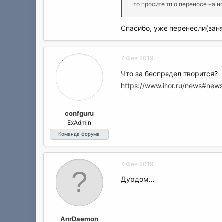
то просите тп о переносе на 
Спасибо, уже перенесли(заня
7 Фев 2019
Что за беспредел творится?
https://www.ihor.ru/news#new
confguru
ExAdmin
Команда форума
7 Фев 2019
Дурдом…
AnrDaemon