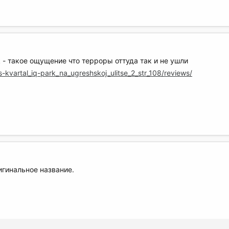
k - такое ощущение что терроры оттуда так и не ушли
s-kvartal_iq-park_na_ugreshskoj_ulitse_2_str_108/reviews/
игинальное название.