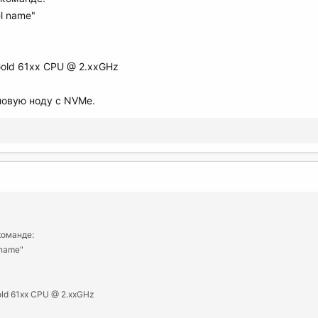
el name"
 Gold 61хх CPU @ 2.ххGHz
 новую ноду с NVMe.
команде:
 name"
Gold 61хх CPU @ 2.ххGHz