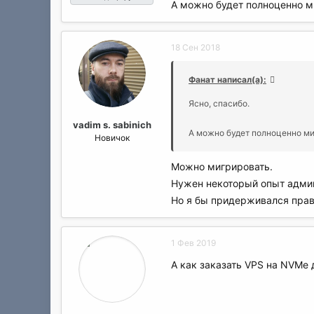
А можно будет полноценно м
18 Сен 2018
Фанат написал(а):
Ясно, спасибо.
vadim s. sabinich
А можно будет полноценно ми
Новичок
Можно мигрировать.
Нужен некоторый опыт админ
Но я бы придерживался прави
1 Фев 2019
А как заказать VPS на NVMe 