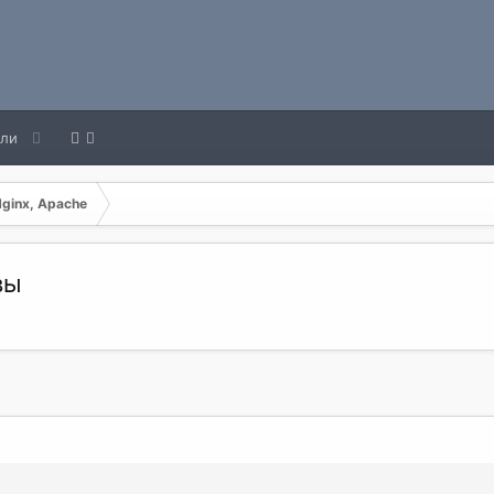
ели
Nginx, Apache
вы