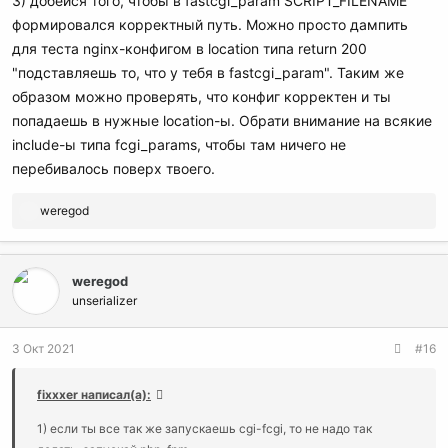
3) добейся того, чтобы в fastcgi_param SCRIPT_FILENAME
формировался корректный путь. Можно просто дампить
для теста nginx-конфигом в location типа return 200
"подставляешь то, что у тебя в fastcgi_param". Таким же
образом можно проверять, что конфиг корректен и ты
попадаешь в нужные location-ы. Обрати внимание на всякие
include-ы типа fcgi_params, чтобы там ничего не
перебивалось поверх твоего.
Р
weregod
е
а
к
weregod
ц
и
unserializer
и
:
3 Окт 2021
#16
fixxxer написал(а):
1) если ты все так же запускаешь cgi-fcgi, то не надо так