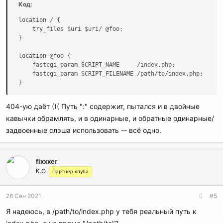
Код:
location / {

    try_files $uri $uri/ @foo;

}

location @foo {

    fastcgi_param SCRIPT_NAME     /index.php;

    fastcgi_param SCRIPT_FILENAME /path/to/index.php;

}
404-ую даёт ((( Путь ":" содержит, пытался и в двойные
кавычки обрамлять, и в одинарные, и обратные одинарные/
задвоенные слэша использовать -- всё одно.
fixxxer
К.О.
Партнер клуба
28 Сен 2021
#5
Я надеюсь, в /path/to/index.php у тебя реальный путь к