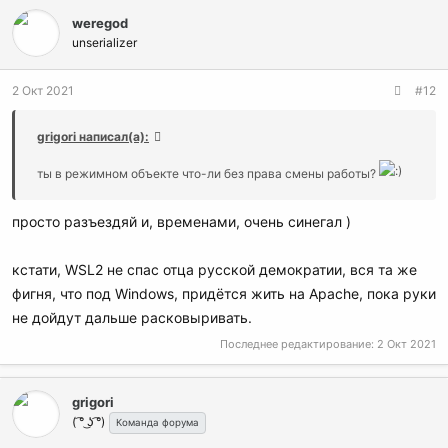
к
weregod
ц
и
unserializer
и
:
2 Окт 2021
#12
grigori написал(а):
ты в режимном объекте что-ли без права смены работы?
просто разъездяй и, временами, очень синегал )
кстати, WSL2 не спас отца русской демократии, вся та же
фигня, что под Windows, придётся жить на Apache, пока руки
не дойдут дальше расковыривать.
Последнее редактирование:
2 Окт 2021
grigori
( ͡° ͜ʖ ͡°)
Команда форума