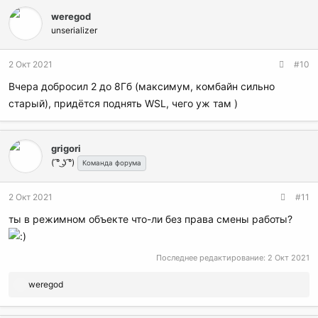
weregod
unserializer
2 Окт 2021
#10
Вчера добросил 2 до 8Гб (максимум, комбайн сильно
старый), придётся поднять WSL, чего уж там )
grigori
( ͡° ͜ʖ ͡°)
Команда форума
2 Окт 2021
#11
ты в режимном объекте что-ли без права смены работы?
Последнее редактирование:
2 Окт 2021
Р
weregod
е
а