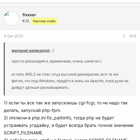
fixxxer
К.О.
Партнер клуба
3 Окт 2021
#15
weregod написал(а):
просто разъездяй и, временами, очень синегал )
кстати, WSL2 не спас отца русской демократии, вся та же
фигня, что под Windows, придётся жить на Apache, пока руки не
дойдут дальше расковыривать.
1) если ты все так же запускаешь cgi-fcgi, то не надо так
делать, запускай php-fpm.
2) отключи в php.ini fix_pathinfo, тогда php не будет
устраивать угадайку, а будет всегда брать точное значение
SCRIPT_FILENAME.