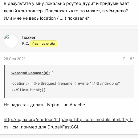
В результате у мну локально роутер дурит и придумывает
левый контроллер. Подсказать кто-то может, в чём дело?
Или мне не весь location { ... } показали?
fixxxer
К.О.
Партнер клуба
28 Сен 2021
#2
weregod написал(а):
location / { if (!-e $request_filename) { rewrite ^(.*)$ /index.php?
s=/$1 last; break; } }
Не надо так делать. Nginx - не Apache.
http://nginx.org/en/docs/http/ngx_http_core_module.html#try_fil
es
- см. пример для Drupal/FastCGI.