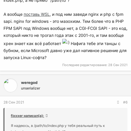
index.php, а не прямо "/path/to"?
А вообще
поставь WSL
, и под ним заведи nginx и php с fpm
sapi. nginx for windows - это мазохизм. Тем более что в PHP
FPM SAPI под Windows вообще нет, а CGI-FCGI SAPI - это код,
который никто не трогал года этак с 2001-го, и там вообще
хрен знает как всё работает
Нафига тебе эти танцы с
бубном, если Microsoft давно уже дал нативное решение для
запуска Linux-софта?
Последнее редактирование:
28 Сен 2021
weregod
unserializer
28 Сен 2021
#6
fixxxer написал(а):
Я надеюсь, в /path/to/index.php у тебя реальный путь к