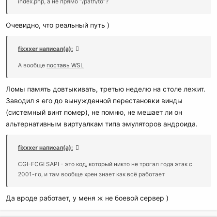
index.php, а не прямо "/path/to"?
Очевидно, что реальный путь )
fixxxer написал(а):
А вообще
поставь WSL
Ломы память довтыкивать, третью неделю на столе лежит.
Заводил я его до вынужденной перестановки винды
(системный винт помер), не помню, не мешает ли он
альтернативным виртуалкам типа эмуляторов андроида.
fixxxer написал(а):
CGI-FCGI SAPI - это код, который никто не трогал года этак с
2001-го, и там вообще хрен знает как всё работает
Да вроде работает, у меня ж не боевой сервер )