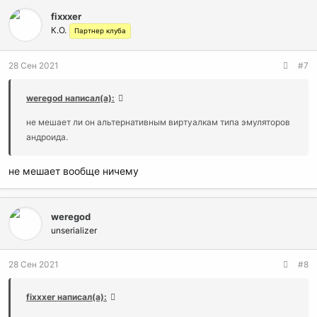
fixxxer
К.О.
Партнер клуба
28 Сен 2021
#7
weregod написал(а):
не мешает ли он альтернативным виртуалкам типа эмуляторов
андроида.
не мешает вообще ничему
weregod
unserializer
28 Сен 2021
#8
fixxxer написал(а):