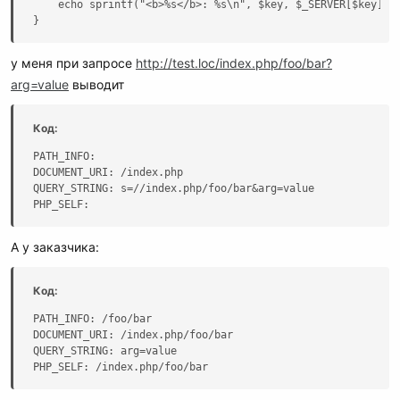
    echo sprintf("<b>%s</b>: %s\n", $key, $_SERVER[$key]);

    location ~ \.php$ {

}
        try_files $uri =404;

        include nginx.fastcgi.conf;

        include nginx.redis.conf;

у меня при запросе
http://test.loc/index.php/foo/bar?
        fastcgi_pass php_farm;

arg=value
выводит
        fastcgi_hide_header X-Powered-By;

    }

}
Код:
PATH_INFO:

DOCUMENT_URI: /index.php

QUERY_STRING: s=//index.php/foo/bar&arg=value

PHP_SELF:
А у заказчика:
Код:
PATH_INFO: /foo/bar

DOCUMENT_URI: /index.php/foo/bar

QUERY_STRING: arg=value

PHP_SELF: /index.php/foo/bar