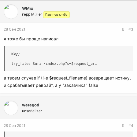
WMix
герр M:)ller
Партнер клуба
28 Сен 2021
#3
я тоже бы проще написал
Код:
try_files $uri /index.php?s=$request_uri
в твоем случае if (!-e $request_filename) возвращает истину,
и срабатывает реврайт, а у "заказчика" false
weregod
unserializer
28 Сен 2021
#4