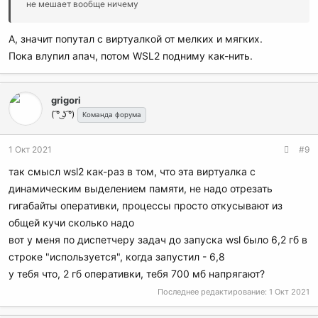
не мешает вообще ничему
А, значит попутал с виртуалкой от мелких и мягких.
Пока влупил апач, потом WSL2 подниму как-нить.
grigori
( ͡° ͜ʖ ͡°)
Команда форума
1 Окт 2021
#9
так смысл wsl2 как-раз в том, что эта виртуалка с
динамическим выделением памяти, не надо отрезать
гигабайты оперативки, процессы просто откусывают из
общей кучи сколько надо
вот у меня по диспетчеру задач до запуска wsl было 6,2 гб в
строке "используется", когда запустил - 6,8
у тебя что, 2 гб оперативки, тебя 700 мб напрягают?
Последнее редактирование:
1 Окт 2021