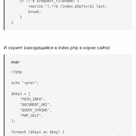
    if (!-e $request_filename) {

        rewrite ^(.*)$ /index.php?s=/$1 last;

        break;

    }

}
Код:
И скрипт (находящийся в index.php в корне сайта)
server {

    listen 127.0.0.1:80;

PHP:
    server_name test.loc;

<?php

    index index.php index.html index.htm;

echo "<pre>";

    root "тут путь";

$keys = [

    "PATH_INFO",

    location / {

    "DOCUMENT_URI",

        if (!-e $request_filename) {

    "QUERY_STRING",

            rewrite ^(.*)$ /index.php?s=/$1 last;

    "PHP_SELF",

            break;

];

        }

    }

foreach ($keys as $key) {
