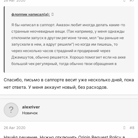
26 Авг 2020
#7
флоппик написал(а):
Я бы написал в саппорт. Амазон любит иногда делать какие-то
странные неочевидные вещи. (Так например, у меня однажды
отклонили запуск в другом регионе тачки, мол "вы раньше не
запускали в нем, а вдруг решили") но когда им пишешь, то
через несколько часов страданий и продираний через
Джамшутов, обычно решается. Хорошо помогает если на акке
большой чек регулярный, тогда обычно твои обращения в
саппорт начинают напрямую попадать к Джонам и Фредди)
Спасибо, письмо в саппорте весит уже несколько дней, пока
нет ответа. У меня аккаунт новый, без расходов.
alexriver
Новичок
26 Авг 2020
#8
Нашёл решение. Нужно отключить Origin Request Policy в