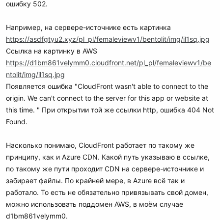
ошибку 502.
Например, на сервере-источнике есть картинка
https://asdfgtyu2.xyz/pl_pl/femaleviewv1/bentolit/img/il1sq.jpg
Ссылка на картинку в AWS
https://d1bm861velymm0.cloudfront.net/pl_pl/femaleviewv1/be
ntolit/img/il1sq.jpg
Появляется ошибка "CloudFront wasn't able to connect to the
origin. We can't connect to the server for this app or website at
this time. " При открытии той же ссылки http, ошибка 404 Not
Found.
Насколько понимаю, CloudFront работает по такому же
принципу, как и Azure CDN. Какой путь указываю в ссылке,
по такому же пути проходит CDN на сервере-источнике и
забирает файлы. По крайней мере, в Azure всё так и
работало. То есть не обязательно привязывать свой домен,
можно использовать поддомен AWS, в моём случае
d1bm861velymm0.