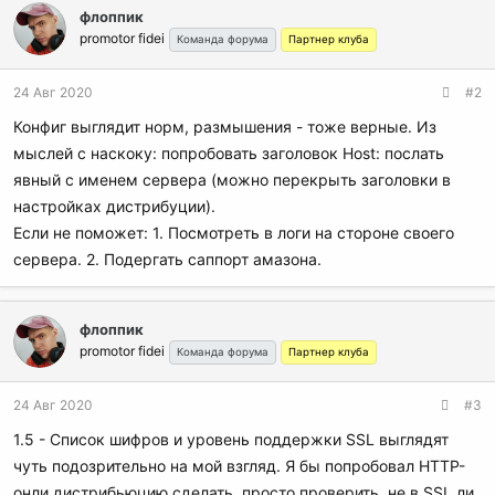
флоппик
promotor fidei
Команда форума
Партнер клуба
24 Авг 2020
#2
Конфиг выглядит норм, размышения - тоже верные. Из
мыслей с наскоку: попробовать заголовок Host: послать
явный с именем сервера (можно перекрыть заголовки в
настройках дистрибуции).
Если не поможет: 1. Посмотреть в логи на стороне своего
сервера. 2. Подергать саппорт амазона.
флоппик
promotor fidei
Команда форума
Партнер клуба
24 Авг 2020
#3
1.5 - Список шифров и уровень поддержки SSL выглядят
чуть подозрительно на мой взгляд. Я бы попробовал HTTP-
онли дистрибьюцию сделать, просто проверить, не в SSL ли