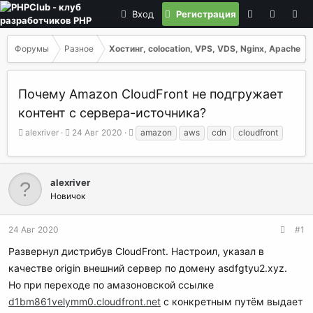
Вход
Регистрация
Форумы
Разное
Хостинг, colocation, VPS, VDS, Nginx, Apache
Почему Amazon CloudFront не подгружает
контент с сервера-источника?
А
Д
Т
alexriver
24 Авг 2020
amazon
aws
cdn
cloudfront
в
а
е
т
т
г
о
а
и
р
н
alexriver
т
а
Новичок
е
ч
м
а
24 Авг 2020
#1
ы
л
а
Развернул дистрибув CloudFront. Настроил, указал в
качестве origin внешний сервер по домену asdfgtyu2.xyz.
Но при переходе по амазоновской ссылке
d1bm861velymm0.cloudfront.net
с конкретным путём выдает