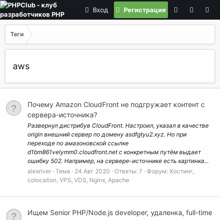
Вход
Регистрация
Теги
aws
Почему Amazon CloudFront не подгружает контент с
сервера-источника?
Развернул дистрибув CloudFront. Настроил, указал в качестве
origin внешний сервер по домену asdfgtyu2.xyz. Но при
переходе по амазоновской ссылке
d1bm861velymm0.cloudfront.net с конкретным путём выдает
ошибку 502. Например, на сервере-источнике есть картинка...
alexriver
Тема
24 Авг 2020
Ответы: 7
Форум:
Хостинг,
colocation, VPS, VDS, Nginx, Apache
Ищем Senior PHP/Node.js developer, удаленка, full-time