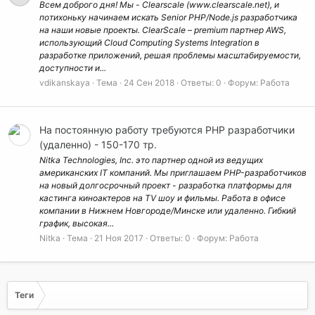
Всем доброго дня! Мы - Clearscale (www.clearscale.net), и
потихоньку начинаем искать Senior PHP/Node.js разработчика
на наши новые проекты. ClearScale – premium партнер AWS,
использующий Cloud Computing Systems Integration в
разработке приложений, решая проблемы масштабируемости,
доступности и...
vdikanskaya
Тема
24 Сен 2018
Ответы: 0
Форум:
Работа
На постоянную работу требуются PHP разработчики
(удаленно) - 150-170 тр.
Nitka Technologies, Inc. это партнер одной из ведущих
американских IT компаний. Мы приглашаем PHP-разработчиков
на новый долгосрочный проект - разработка платформы для
кастинга киноактеров на TV шоу и фильмы. Работа в офисе
компании в Нижнем Новгороде/Минске или удаленно. Гибкий
график, высокая...
Nitka
Тема
21 Ноя 2017
Ответы: 0
Форум:
Работа
Теги