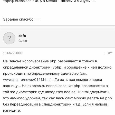
тариф Busssines - 40$ в месяц - плюсы и минусы ....
Заранее спасибо .....
defo
Guest
16 Мар 2000
#2
На Зеноне использование php разрешается только в
определенной директории (vphp) и обращение к ней должно
происходить по определенному сценарию (см.
www.aha.ru/news/0141.html
)...То есть все немного через
задницу... На express.ru использование php разрешается в
той же директории где находятся все ваши html документы,
что намного удобней, так как весь сайт можно делать на php
без переадресаций в спецдиректории и т.д. Если я неправ
напишите.