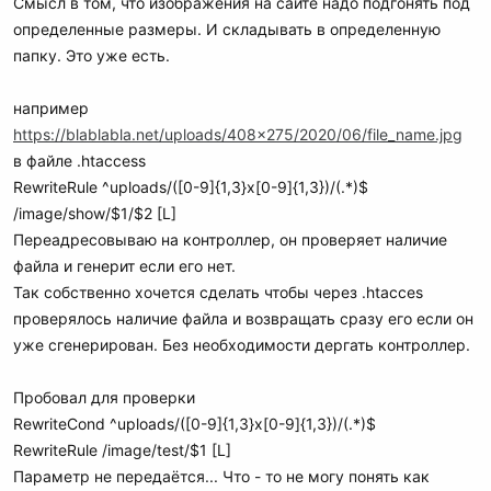
Смысл в том, что изображения на сайте надо подгонять под
определенные размеры. И складывать в определенную
папку. Это уже есть.
например
https://blablabla.net/uploads/408x275/2020/06/file_name.jpg
в файле .htaccess
RewriteRule ^uploads/([0-9]{1,3}x[0-9]{1,3})/(.*)$
/image/show/$1/$2 [L]
Переадресовываю на контроллер, он проверяет наличие
файла и генерит если его нет.
Так собственно хочется сделать чтобы через .htacces
проверялось наличие файла и возвращать сразу его если он
уже сгенерирован. Без необходимости дергать контроллер.
Пробовал для проверки
RewriteCond ^uploads/([0-9]{1,3}x[0-9]{1,3})/(.*)$
RewriteRule /image/test/$1 [L]
Параметр не передаётся... Что - то не могу понять как