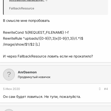
FallbackResource
В смысле мне попробовать
RewriteCond %{REQUEST_FILENAME} !-f
RewriteRule ^uploads/([0-9]{1,3}x[0-9]{1,3})/(.*)$
/image/show/$1/$2 [L]
И через FallbackResource ловить если не прокатило?
AnrDaemon
Продвинутый новичок
5 Июн 2020
#4
Он сам будет ловиться. Не тупи, пожалуйста.