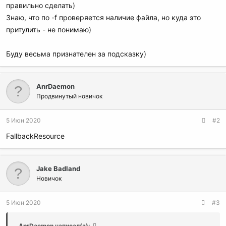
правильно сделать)
Знаю, что по -f проверяется наличие файла, но куда это
притулить - не понимаю)
Буду весьма признателен за подсказку)
AnrDaemon
Продвинутый новичок
5 Июн 2020
#2
FallbackResource
Jake Badland
Новичок
5 Июн 2020
#3
AnrDaemon написал(а):