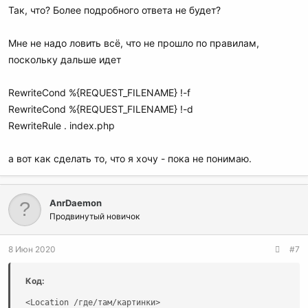
Так, что? Более подробного ответа не будет?
Мне не надо ловить всё, что не прошло по правилам,
поскольку дальше идет
RewriteCond %{REQUEST_FILENAME} !-f
RewriteCond %{REQUEST_FILENAME} !-d
RewriteRule . index.php
а вот как сделать то, что я хочу - пока не понимаю.
AnrDaemon
Продвинутый новичок
8 Июн 2020
#7
Код:
<Location /где/там/картинки>
