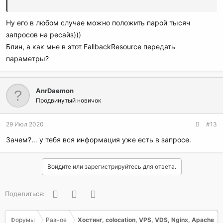
Причём сделает это сразу, а не после двух десятков
внутренних перенаправлений.
Ну его в любом случае можно положить парой тысяч
Один раз включи RewriteLog с уровнем 5+, почитай, ЧТО
запросов на ресайз)))
ИМЕННО делает твой вариант настройки. Может, тогда,
Блин, а как мне в этот FallbackResource передать
наконец, дойдёт до твоего сознания простая мысль, что
параметры?
RewriteRule - это дорого и бессмысленно.
AnrDaemon
Продвинутый новичок
29 Июл 2020
#13
Зачем?… у тебя вся информация уже есть в запросе.
Войдите или зарегистрируйтесь для ответа.
Facebook
Twitter
WhatsApp
Поделиться:
Форумы
Разное
Хостинг, colocation, VPS, VDS, Nginx, Apache