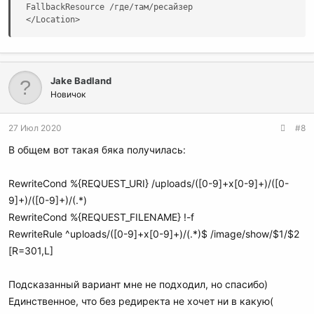
FallbackResource /где/там/ресайзер

</Location>
Jake Badland
Новичок
27 Июл 2020
#8
В общем вот такая бяка получилась:
RewriteCond %{REQUEST_URI} /uploads/([0-9]+x[0-9]+)/([0-
9]+)/([0-9]+)/(.*)
RewriteCond %{REQUEST_FILENAME} !-f
RewriteRule ^uploads/([0-9]+x[0-9]+)/(.*)$ /image/show/$1/$2
[R=301,L]
Подсказанный вариант мне не подходил, но спасибо)
Единственное, что без редиректа не хочет ни в какую(