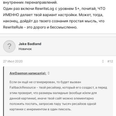
внутренних перенаправлений.
Один раз включи RewriteLog с уровнем 5+, почитай, ЧТО
ИМЕННО делает твой вариант настройки. Может, тогда,
наконец, дойдёт до твоего сознания простая мысль, что
RewriteRule - это дорого и бессмысленно.
Jake Badland
Новичок
27 Июл 2020
#12
AnrDaemon написал(а):
Если он ещё не сгенерирован, то будет вызван
FallbackResource - твой ресайзер, который его создаст, а перед
этим проверит, что размеры валидные (вообще и/или для
данной картинки), иначе твой сайт можно элементарно
положить поспать, запросив пару тысяч ресайзов одной
картинки с инкрементом в один пиксель.