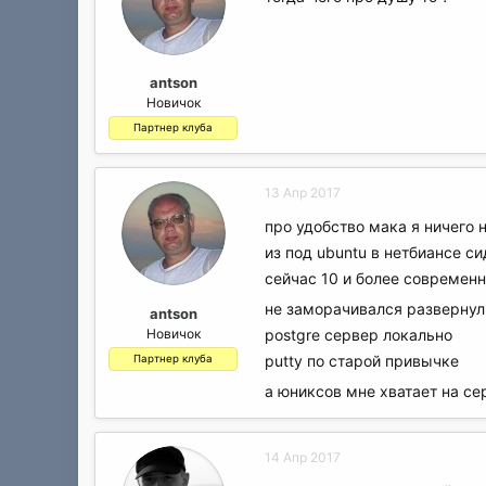
antson
Новичок
Партнер клуба
13 Апр 2017
про удобство мака я ничего н
из под ubuntu в нетбиансе си
сейчас 10 и более современн
не заморачивался разверну
antson
Новичок
postgre сервер локально
putty по старой привычке
Партнер клуба
а юниксов мне хватает на с
14 Апр 2017