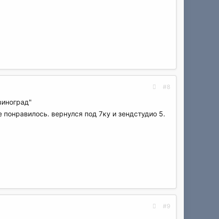
#8
виноград"
е понравилось. вернулся под 7ку и зендстудио 5.
#9