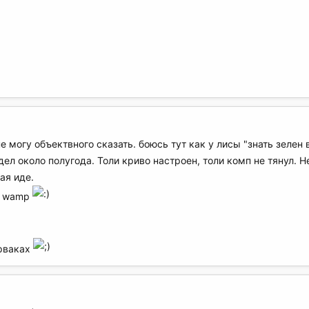
е могу объектвного сказать. боюсь тут как у лисы "знать зелен 
дел около полугода. Толи криво настроен, толи комп не тянул. Н
ая иде.
л wamp
ерваках