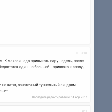
#10
ом. К макоси надо привыкать пару недель, после
Недостаток один, но большой - привязка к эпплу,
и не катят, зачаточный туннельный синдром
ешит.
Последнее редактирование:
14 Апр 2017
#11