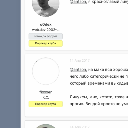
@antson
, я красноглазый лин
c0dex
web.dev 2002-...
Команда форума
Партнер клуба
14 Апр 2017
@antson
, на маке все хорош
чего либо категорически не п
который временами выкидыва
fixxxer
Линуксы, мне, кстати, тоже 
К.О.
против. Виндой просто не ум
Партнер клуба
14 Апр 2017