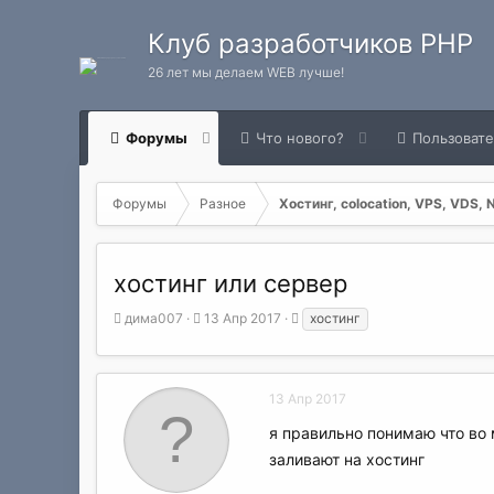
Клуб разработчиков PHP
26 лет мы делаем WEB лучше!
Форумы
Что нового?
Пользоват
Форумы
Разное
Хостинг, colocation, VPS, VDS, 
хостинг или сервер
А
Д
Т
дима007
13 Апр 2017
хостинг
в
а
е
т
т
г
о
а
и
р
н
13 Апр 2017
т
а
я правильно понимаю что во 
е
ч
м
а
заливают на хостинг
ы
л