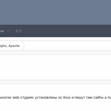
ели
Nginx, Apache
многих web студиях установлены ос linux и пишут там сайты а п