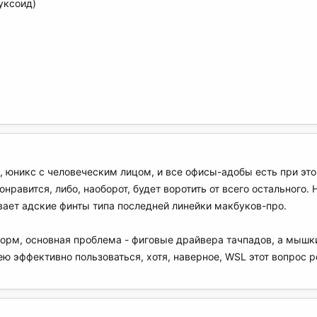
уксоид)
о, юникс с человеческим лицом, и все офисы-адобы есть при эт
онравится, либо, наоборот, будет воротить от всего остального. 
ет адские финты типа последней линейки макбуков-про.
норм, основная проблема - фиговые драйвера тачпадов, а мышк
ею эффективно пользоваться, хотя, наверное, WSL этот вопрос р