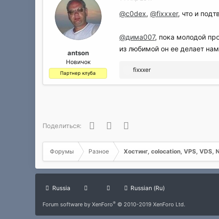
@c0dex
,
@fixxxer
, что и под
@дима007
, пока молодой пр
из любимой он ее делает нам
antson
Новичок
Р
fixxxer
Партнер клуба
е
а
к
ц
и
и
Facebook
Twitter
WhatsApp
Поделиться:
:
Форумы
Разное
Хостинг, colocation, VPS, VDS, 
Russia
Russian (Ru)
®
Forum software by XenForo
© 2010-2019 XenForo Ltd.