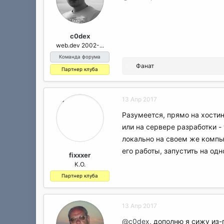
c0dex
web.dev 2002-...
Команда форума
Р
Фанат
Партнер клуба
е
а
к
13 Апр 2017
ц
и
Разумеется, прямо на хостин
и
или на сервере разработки -
:
локально на своем же компью
его работы, запустить на од
fixxxer
К.О.
Партнер клуба
13 Апр 2017
@c0dex
, дополню я сижу из-