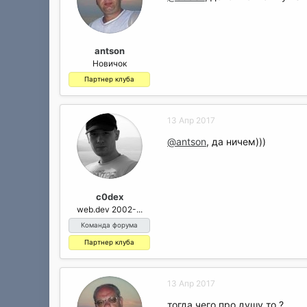
antson
Новичок
Партнер клуба
13 Апр 2017
@antson
, да ничем)))
c0dex
web.dev 2002-...
Команда форума
Партнер клуба
13 Апр 2017
тогда чего про душу то ?