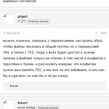
шареных хостингов
grigori
( ͡° ͜ʖ ͡°)
Команда форума
11 Янв 2022
#28
можно, конечно, поиграть с пермиссиями, настроить sftpd,
чтобы файлы писались в общей группе, но с пермиссией
744, а папки с 755, тогда у всех будет доступ к чужим
папкам и файлам только на чтение, в том числе и конфигов с
паролями к базам, и рассказать юзерам, что конфигам
нужно выставлять 700, а мы все на это забиваем, и оно как-
бы и сделано, но как-бы и не до конца
Р
Фанат
е
а
к
Фанат
ц
oncle terrible
и
Команда форума