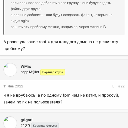
если всех юзеров добавить в его группу - они будут видеть
файлы друг друга,
а если не добавить - они будут создавать файлы, которые не
видит nginx
решить эту проблему можно, например, через мапинг ID
юзеров, который есть у докера
А разве указание root ждля каждого домена не решит эту
можно просто забить, задать домашним каталогам другую
проблему?
группу, и сказать юзеры чтобы всем файлам разрешали общий
доступ на чтение
WMix
герр M:)ller
Партнер клуба
11 Янв 2022
#22
и я не врубаюсь, а по одному fpm чем не катит, и проксуй,
зачем nginx на пользователя?
grigori
( ͡° ͜ʖ ͡°)
Команда форума