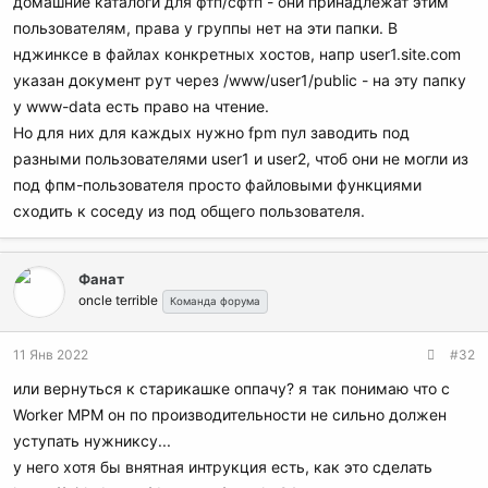
домашние каталоги для фтп/сфтп - они принадлежат этим
пользователям, права у группы нет на эти папки. В
нджинксе в файлах конкретных хостов, напр user1.site.com
указан документ рут через /www/user1/public - на эту папку
у www-data есть право на чтение.
Но для них для каждых нужно fpm пул заводить под
разными пользователями user1 и user2, чтоб они не могли из
под фпм-пользователя просто файловыми функциями
сходить к соседу из под общего пользователя.
Фанат
oncle terrible
Команда форума
11 Янв 2022
#32
или вернуться к старикашке оппачу? я так понимаю что с
Worker MPM он по производительности не сильно должен
уступать нужниксу...
у него хотя бы внятная интрукция есть, как это сделать