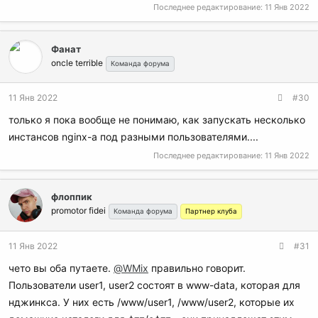
Последнее редактирование:
11 Янв 2022
Фанат
oncle terrible
Команда форума
11 Янв 2022
#30
только я пока вообще не понимаю, как запускать несколько
инстансов nginx-a под разными пользователями....
Последнее редактирование:
11 Янв 2022
флоппик
promotor fidei
Команда форума
Партнер клуба
11 Янв 2022
#31
чето вы оба путаете.
@WMix
правильно говорит.
Пользователи user1, user2 состоят в www-data, которая для
нджинкса. У них есть /www/user1, /www/user2, которые их