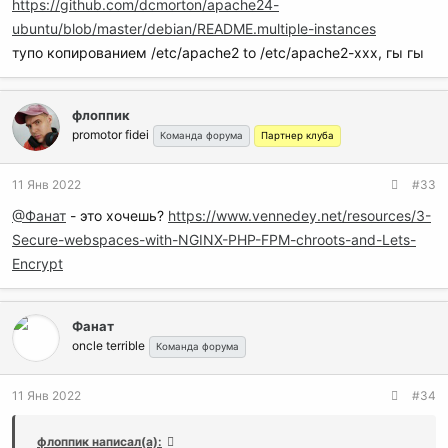
https://github.com/dcmorton/apache24-
ubuntu/blob/master/debian/README.multiple-instances
тупо копированием /etc/apache2 to /etc/apache2-xxx, гы гы
флоппик
promotor fidei
Команда форума
Партнер клуба
11 Янв 2022
#33
@Фанат
- это хочешь?
https://www.vennedey.net/resources/3-
Secure-webspaces-with-NGINX-PHP-FPM-chroots-and-Lets-
Encrypt
Фанат
oncle terrible
Команда форума
11 Янв 2022
#34
флоппик написал(а):