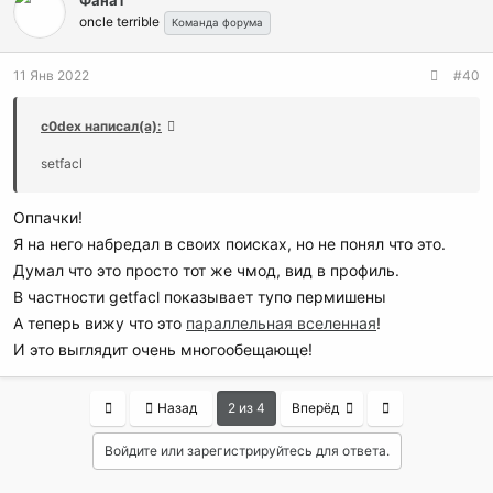
ц
oncle terrible
и
Команда форума
и
:
11 Янв 2022
#40
c0dex написал(а):
setfacl
Оппачки!
Я на него набредал в своих поисках, но не понял что это.
Думал что это просто тот же чмод, вид в профиль.
В частности getfacl показывает тупо пермишены
А теперь вижу что это
параллельная вселенная
!
И это выглядит очень многообещающе!
First
Last
Назад
2 из 4
Вперёд
Войдите или зарегистрируйтесь для ответа.