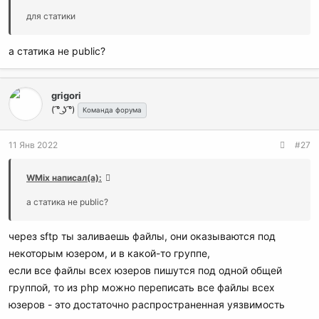
для статики
а статика не public?
grigori
( ͡° ͜ʖ ͡°)
Команда форума
11 Янв 2022
#27
WMix написал(а):
а статика не public?
через sftp ты заливаешь файлы, они оказываются под
некоторым юзером, и в какой-то группе,
если все файлы всех юзеров пишутся под одной общей
группой, то из php можно переписать все файлы всех
юзеров - это достаточно распространенная уязвимость