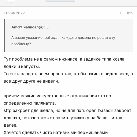
и
:
11 Янв 2022
#29
AmdY написал(а):
А разве указание root ждля каждого домена не решит эту
проблему?
Тут проблема не в самом нжинксе, а задачке типа козла
лодки и капусты.
То есть раздать всем права так, чтобы нжинкс видел всех, а
все друг друга не видели.
причем всякие искусственные ограничения это по
определению паллиатив.
sftp закроет для шелла, но не для пхп. open_basedir закроет
для пхп, но юзер может залить утилитку на баше - и так
далее.
Хочется сделать чисто нативными пермишенами