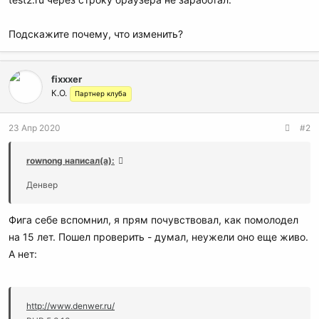
Подскажите почему, что изменить?
fixxxer
К.О.
Партнер клуба
23 Апр 2020
#2
rownong написал(а):
Денвер
Фига себе вспомнил, я прям почувствовал, как помолодел
на 15 лет. Пошел проверить - думал, неужели оно еще живо.
А нет:
http://www.denwer.ru/