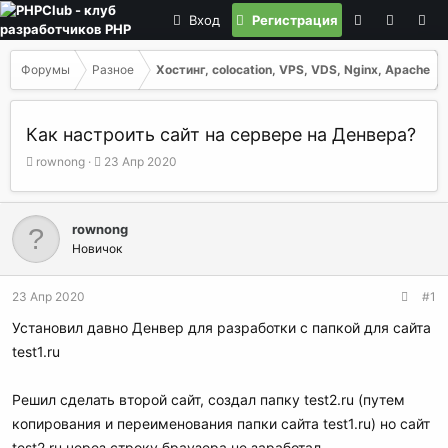
Вход
Регистрация
Форумы
Разное
Хостинг, colocation, VPS, VDS, Nginx, Apache
Как настроить сайт на сервере на Денвера?
А
Д
rownong
23 Апр 2020
в
а
т
т
о
а
rownong
р
н
Новичок
т
а
е
ч
м
а
23 Апр 2020
#1
ы
л
а
Установил давно Денвер для разработки с папкой для сайта
test1.ru
Решил сделать второй сайт, создал папку test2.ru (путем
копирования и переименования папки сайта test1.ru) но сайт
test2.ru через строку браузера не заработал.