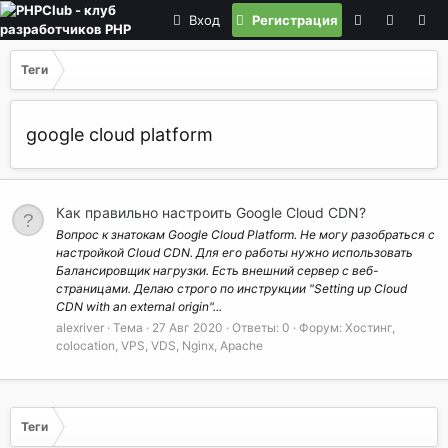
Вход
Регистрация
Теги
google cloud platform
Как правильно настроить Google Cloud CDN?
Вопрос к знатокам Google Cloud Platform. Не могу разобраться с
настройкой Cloud CDN. Для его работы нужно использовать
Балансировщик нагрузки. Есть внешний сервер с веб-
страницами. Делаю строго по инструкции "Setting up Cloud
CDN with an external origin"...
alexriver
Тема
27 Авг 2020
Ответы: 0
Форум:
Хостинг,
colocation, VPS, VDS, Nginx, Apache
Теги