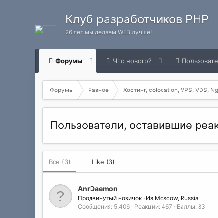
Клуб разработчиков PHP
26 лет мы делаем WEB лучше!
Форумы
Что нового?
Пользоват
Форумы
Разное
Хостинг, colocation, VPS, VDS, Ng
Пользователи, оставившие ре
Все
(3)
Like
(3)
AnrDaemon
Продвинутый новичок
·
Из
Moscow, Russia
Сообщения
5.406
Реакции
467
Баллы
83