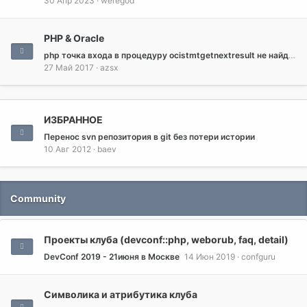
30 Апр 2023
weregod
PHP & Oracle
php точка входа в процедуру ocistmtgetnextresult не найдена в библиотеке dll oci.dll
27 Май 2017
azsx
ИЗБРАННОЕ
Перенос svn репозитория в git без потери истории
10 Авг 2012
baev
Community
Проекты клуба (devconf::php, weborub, faq, detail)
DevConf 2019 - 21июня в Москве
14 Июн 2019
confguru
Символика и атрибутика клуба