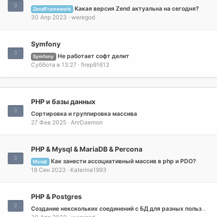
Какая версия Zend актуальна на сегодня?
ZendFramework
30 Апр 2023
weregod
Symfony
Не работает софт делит
Symfony
Суббота в 13:27
firep91613
PHP и базы данных
Сортировка и группировка массива
27 Фев 2025
AnrDaemon
PHP & Mysql & MariaDB & Percona
Как занести ассоциативный массив в php и PDO?
Mysql
18 Сен 2023
Katerina1993
PHP & Postgres
Создание некскольких соединений с БД для разных пользователей