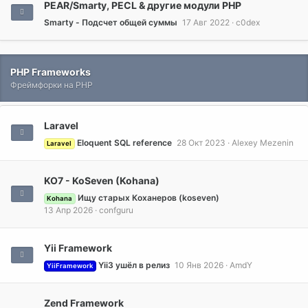
PEAR/Smarty, PECL & другие модули PHP
Smarty - Подсчет общей суммы
17 Авг 2022
c0dex
PHP Frameworks
Фреймфорки на PHP
Laravel
Eloquent SQL reference
28 Окт 2023
Alexey Mezenin
Laravel
KO7 - KoSeven (Kohana)
Ищу старых Коханеров (koseven)
Kohana
13 Апр 2026
confguru
Yii Framework
Yii3 ушёл в релиз
10 Янв 2026
AmdY
YiiFramework
Zend Framework