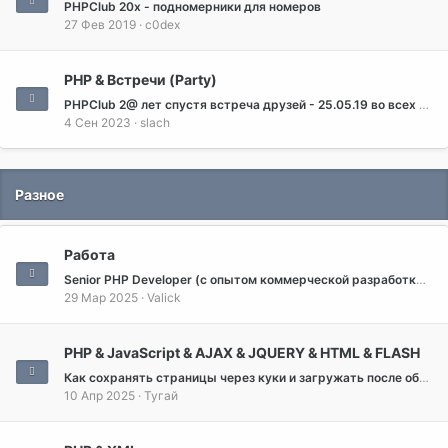
PHPClub 20x - подномерники для номеров
27 Фев 2019
c0dex
PHP & Встречи (Party)
PHPClub 2@ лет спустя встреча друзей - 25.05.19 во всех городах и весях
4 Сен 2023
slach
Разное
Работа
Senior PHP Developer (с опытом коммерческой разработки в платежных системах)
29 Мар 2025
Valick
PHP & JavaScript & AJAX & JQUERY & HTML & FLASH
Как сохранять страницы через куки и загружать после обновления AJAX + PHP + MySQL?
10 Апр 2025
Тугай